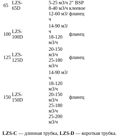
LZS-
5-25 м3/ч
2″ BSP
65
65D
8-40 м3/ч
клеевое
12-60 м3/
фланец
ч
14-90 м3/
LZS-
ч
100
фланец
100D
18-120
м3/ч
20-150
LZS-
м3/ч
125
фланец
125D
25-180
м3/ч
14-90 м3/
ч
18-120
м3/ч
LZS-
20-150
150
фланец
150D
м3/ч
25-180
м3/ч
25-200
м3/ч
LZS-C
— длинная трубка,
LZS-D
— короткая трубка.