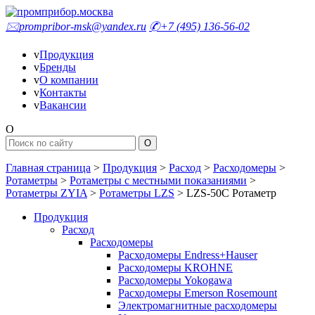
🖂
prompribor-msk@yandex.ru
✆
+7 (495) 136-56-02
v
Продукция
v
Бренды
v
О компании
v
Контакты
v
Вакансии
O
Главная страница
>
Продукция
>
Расход
>
Расходомеры
>
Ротаметры
>
Ротаметры с местными показаниями
>
Ротаметры ZYIA
>
Ротаметры LZS
>
LZS-50C Ротаметр
Продукция
Расход
Расходомеры
Расходомеры Endress+Hauser
Расходомеры KROHNE
Расходомеры Yokogawa
Расходомеры Emerson Rosemount
Электромагнитные расходомеры