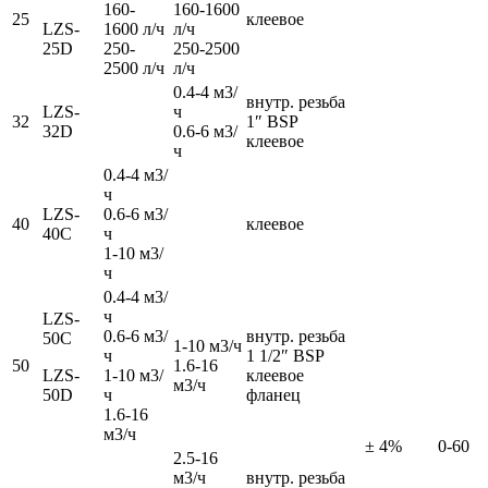
160-
160-1600
25
клеевое
LZS-
1600 л/ч
л/ч
25D
250-
250-2500
2500 л/ч
л/ч
0.4-4 м3/
внутр. резьба
LZS-
ч
32
1″ BSP
32D
0.6-6 м3/
клеевое
ч
0.4-4 м3/
ч
LZS-
0.6-6 м3/
40
клеевое
40C
ч
1-10 м3/
ч
0.4-4 м3/
ч
LZS-
0.6-6 м3/
внутр. резьба
50C
1-10 м3/ч
ч
1 1/2″ BSP
50
1.6-16
LZS-
1-10 м3/
клеевое
м3/ч
50D
ч
фланец
1.6-16
м3/ч
± 4%
0-60
2.5-16
м3/ч
внутр. резьба