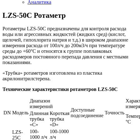
Аналитика
LZS-50C Ротаметр
Ротаметры LZS-50C предназначены для контроля расхода
воды или агрессивных жидкостей (жидких сред) (кислот,
щелочей, гипохлорита натрия и т.д.) в широком диапазоне
измерения расхода от 100л/ч до 200м3/ч при температуре
среды до +60°С и относятся к группе поплавковых
расходомеров постоянного перепада давления с местными
показаниями.
«Трубка» ротаметров изготовлена из пластика
акрилонитрилстерена.
Технические характеристики ротаметров LZS-50C
Диапазон
Харак
измерений
измер
Доступные
DN
Модель
Точность
Длинная
Короткая
подсоединение
Темпер
трубка
трубка
°С
«C»
«D»
100-
100-1000
LZS-
1000 л/ч
л/ч
25C