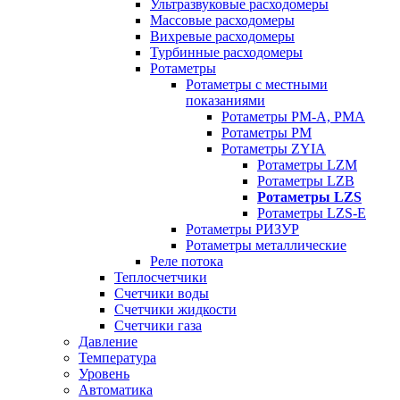
Ультразвуковые расходомеры
Массовые расходомеры
Вихревые расходомеры
Турбинные расходомеры
Ротаметры
Ротаметры с местными
показаниями
Ротаметры РМ-А, РМА
Ротаметры РМ
Ротаметры ZYIA
Ротаметры LZM
Ротаметры LZB
Ротаметры LZS
Ротаметры LZS-E
Ротаметры РИЗУР
Ротаметры металлические
Реле потока
Теплосчетчики
Счетчики воды
Счетчики жидкости
Счетчики газа
Давление
Температура
Уровень
Автоматика