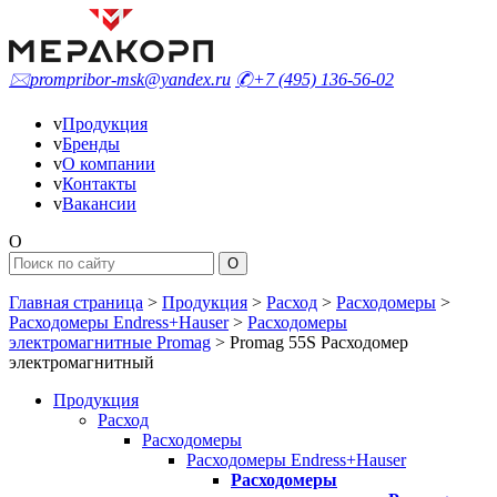
🖂
prompribor-msk@yandex.ru
✆
+7 (495) 136-56-02
v
Продукция
v
Бренды
v
О компании
v
Контакты
v
Вакансии
O
Главная страница
>
Продукция
>
Расход
>
Расходомеры
>
Расходомеры Endress+Hauser
>
Расходомеры
электромагнитные Promag
>
Promag 55S Расходомер
электромагнитный
Продукция
Расход
Расходомеры
Расходомеры Endress+Hauser
Расходомеры