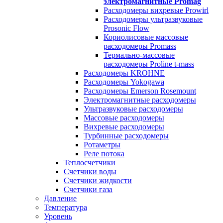
электромагнитные Promag
Расходомеры вихревые Prowirl
Расходомеры ультразвуковые
Prosonic Flow
Кориолисовые массовые
расходомеры Promass
Термально-массовые
расходомеры Proline t-mass
Расходомеры KROHNE
Расходомеры Yokogawa
Расходомеры Emerson Rosemount
Электромагнитные расходомеры
Ультразвуковые расходомеры
Массовые расходомеры
Вихревые расходомеры
Турбинные расходомеры
Ротаметры
Реле потока
Теплосчетчики
Счетчики воды
Счетчики жидкости
Счетчики газа
Давление
Температура
Уровень