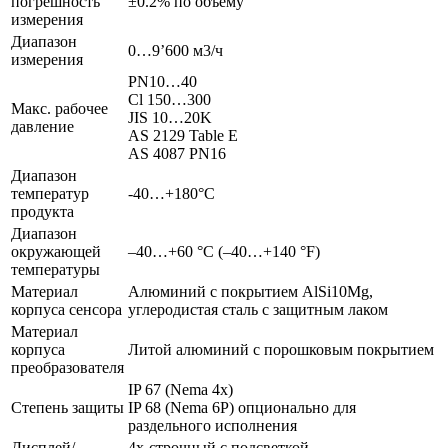
погрешность
±0.2% по объему
измерения
Диапазон
0…9’600 м3/ч
измерения
PN10…40
Cl 150…300
Макс. рабочее
JIS 10…20K
давление
AS 2129 Table E
AS 4087 PN16
Диапазон
температур
-40…+180°C
продукта
Диапазон
окружающей
–40…+60 °C (–40…+140 °F)
температуры
Материал
Алюминий с покрытием AlSi10Mg,
корпуса сенсора
углеродистая сталь с защитным лаком
Материал
корпуса
Литой алюминий с порошковым покрытием
преобразователя
IP 67 (Nema 4x)
Степень защиты
IP 68 (Nema 6P) опционально для
раздельного исполнения
Дисплей/
4х-строчный с подсветкой