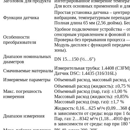
Заголовок для продукта
Интегрированное измерение температ
Для всех основных применений и для
Простая установка датчика – центрир
Функции датчика
вибрациям, температурным перепада
Полная длина 65 мм (2,56 дюйма). Б
Удобное подключение устройства – от
сенсорным управлением и фоновой п
Особенности
Проверка без прерывания процесса — 
преобразователя
Модуль дисплея с функцией передачи
зоны).
Диапазон номинальных
DN 15…150 (½…6″)
диаметров
Измерительная трубка: 1.4408 (C3FM
Смачиваемые материалы
Датчик DSC: 1.4435 (316/316L)
Измеряемые параметры
Объемный расход, массовый расход, с
Объемный расход (жидкость): ±0,75 
Макс. погрешность
Объемный расход (пар, газ): ±1,00 %
измерения
Массовый расход (жидкость): ±0,85%
Массовый расход (пар, газ): ±1,7 %
Жидкость: 0,16…625 м³/ч (0,09…368 
в зависимости от среды: вода при 1 бар 
Диапазон измерения
Пар, газ: 2…8342 м³/ч (1,18…4910 фу
в зависимости от среды: пар при 180 °C,