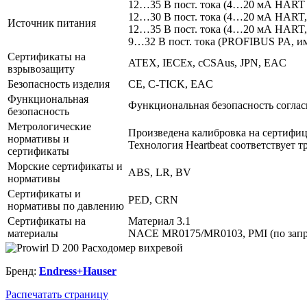
12…35 В пост. тока (4…20 мА HART 
12…30 В пост. тока (4…20 мА HART
Источник питания
12…35 В пост. тока (4…20 мА HART,
9…32 В пост. тока (PROFIBUS PA, и
Сертификаты на
ATEX, IECEx, cCSAus, JPN, EAC
взрывозащиту
Безопасность изделия
CE, C-TICK, EAC
Функциональная
Функциональная безопасность согла
безопасность
Метрологические
Произведена калибровка на сертифиц
нормативы и
Технология Heartbeat соответствует 
сертификаты
Морские сертификаты и
ABS, LR, BV
нормативы
Сертификаты и
PED, CRN
нормативы по давлению
Сертификаты на
Материал 3.1
материалы
NACE MR0175/MR0103, PMI (по запр
Бренд:
Endress+Hauser
Распечатать страницу