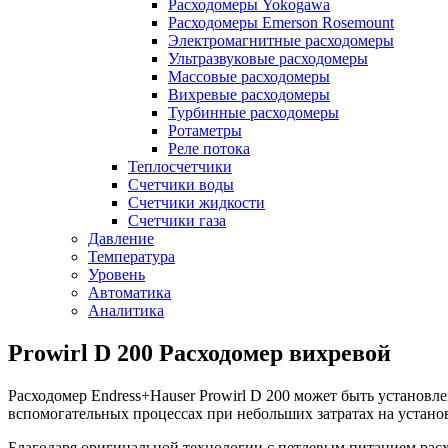
Расходомеры Yokogawa
Расходомеры Emerson Rosemount
Электромагнитные расходомеры
Ультразвуковые расходомеры
Массовые расходомеры
Вихревые расходомеры
Турбинные расходомеры
Ротаметры
Реле потока
Теплосчетчики
Счетчики воды
Счетчики жидкости
Счетчики газа
Давление
Температура
Уровень
Автоматика
Аналитика
Prowirl D 200 Расходомер вихревой
Расходомер Endress+Hauser Prowirl D 200 может быть установ
вспомогательных процессах при небольших затратах на установ
Благодаря оригинальной технологии с петлевым питанием рас