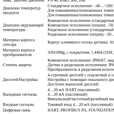
Макс. рабочее давление
PN 40, класс 300, 20K
Стандартное исполнение: –40…+260 
Диапазон температур
Для повышенных/пониженных темпер
продукта
Для повышенных/пониженных темпера
Компактное исполнение (стандартны
Диапазон окружающей
Компактное исполнение (опция): –5
температуры
Раздельное исполнение (стандартный
Раздельное исполнение (опция): –50
Материал корпуса
Корпус клеммного отсека датчика: Al
сенсора
Материал корпуса
AlSi10Mg, с покрытием; 1.4404 (316L
преобразователя
Компактное исполнение: IP66/67, за
Степень защиты
Датчик в раздельном исполнении: IP6
Преобразователь в раздельном исполн
4-строчный дисплей с подсветкой и 
Дисплей/Настройка
Настройка с помощью локального ди
Доступен выносной дисплей
4…20 мА HART (пассивный)
Выходные сигналы
4…20 мА (пассивный)
Импульсный/частотный/релейный вы
Входные сигналы
Токовый вход 4…20 мА (пассивный)
Цифровая связь
HART, PROFIBUS PA, FOUNDATION 