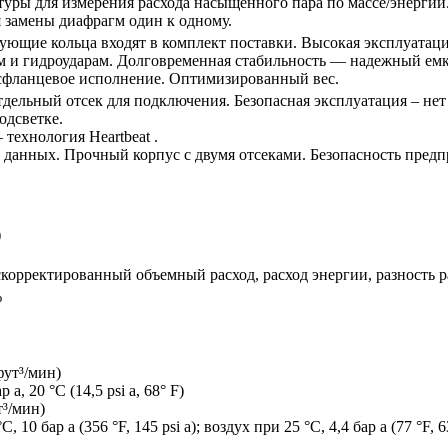
уры для измерения расхода насыщенного пара по массе/энергии
 замены диафрагм один к одному.
ующие кольца входят в комплект поставки. Высокая эксплуатаци
м и гидроударам. Долговременная стабильность — надежный емк
есфланцевое исполнение. Оптимизированный вес.
дельный отсек для подключения. Безопасная эксплуатация – нет
одсветке.
технология Heartbeat .
 данных. Прочный корпус с двумя отсеками. Безопасность пред
)
корректированный объемный расход, расход энергии, разность р
%
фут³/мин)
а, 20 °C (14,5 psi а, 68° F)
т³/мин)
 10 бар а (356 °F, 145 psi а); воздух при 25 °C, 4,4 бар а (77 °F, 63