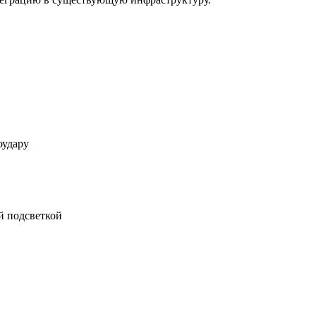
оудару
й подсветкой