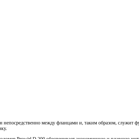
лен непосредственно между фланцами и, таким образом, служит
ку.
ходомер Prowirl D 200 обеспечивает экономичную и плавную и