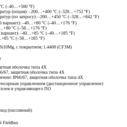
°C (–40…+500 °F)
атур (опция): –200…+400 °C (–328…+752 °F)
тур (по запросу): –200…+450 °C (–328…+842 °F)
й вариант): –40…+80 °C (–40…+176 °F)
0…+80 °C (–58…+176 °F)
 вариант): –40…+85 °C (–40…+185 °F)
…+85 °C (–58…+185 °F)
Si10Mg, с покрытием; 1.4408 (CF3M)
)
щитная оболочка типа 4X
6/67, защитная оболочка типа 4X
ении: IP66/67, защитная оболочка типа 4X
сенсорным управлением (дистанционное управление)
сплея и управляющего ПО
ход (пассивный)
Fieldbus