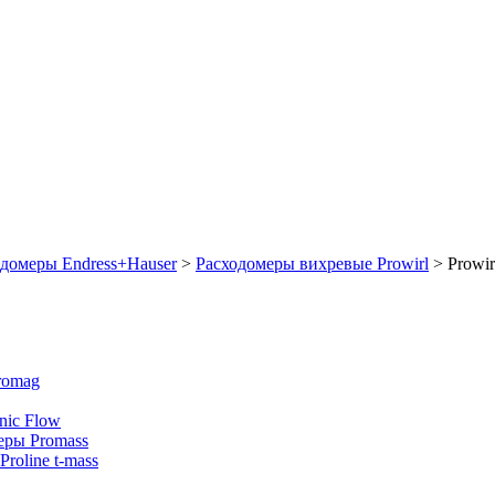
одомеры Endress+Hauser
>
Расходомеры вихревые Prowirl
>
Prowi
romag
nic Flow
еры Promass
roline t-mass