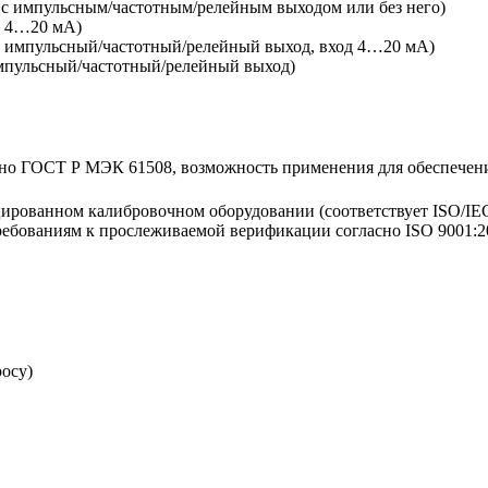
с импульсным/частотным/релейным выходом или без него)
, 4…20 мА)
 импульсный/частотный/релейный выход, вход 4…20 мА)
мпульсный/частотный/релейный выход)
сно ГОСТ Р МЭК 61508, возможность применения для обеспечен
ированном калибровочном оборудовании (соответствует ISO/IE
требованиям к прослеживаемой верификации согласно ISO 9001:20
осу)