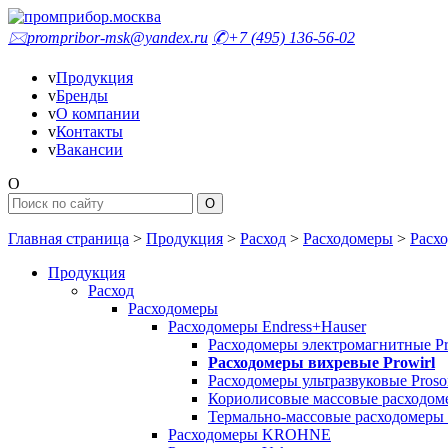
🖂
prompribor-msk@yandex.ru
✆
+7 (495) 136-56-02
v
Продукция
v
Бренды
v
О компании
v
Контакты
v
Вакансии
O
Главная страница
>
Продукция
>
Расход
>
Расходомеры
>
Расх
Продукция
Расход
Расходомеры
Расходомеры Endress+Hauser
Расходомеры электромагнитные P
Расходомеры вихревые Prowirl
Расходомеры ультразвуковые Proso
Кориолисовые массовые расходом
Термально-массовые расходомеры P
Расходомеры KROHNE