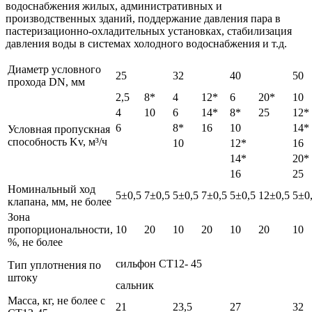
водоснабжения жилых, административных и
производственных зданий, поддержание давления пара в
пастеризационно-охладительных установках, стабилизация
давления воды в системах холодного водоснабжения и т.д.
Диаметр условного
25
32
40
50
прохода DN, мм
2,5
8*
4
12*
6
20*
10
4
10
6
14*
8*
25
12*
6
8*
16
10
14*
Условная пропускная
способность Kv, м³/ч
10
12*
16
14*
20*
16
25
Номинальный ход
5±0,5
7±0,5
5±0,5
7±0,5
5±0,5
12±0,5
5±0
клапана, мм, не более
Зона
пропорциональности,
10
20
10
20
10
20
10
%, не более
сильфон СТ12- 45
Тип уплотнения по
штоку
сальник
Масса, кг, не более с
21
23,5
27
32