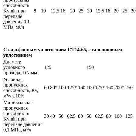
способность
Kvmin при
8
10
12,5
16
20
25
30
12,5
16
20
25
30
перепаде
давления 0,1
МПа, м³/ч
С сильфонным уплотнением СТ14-65, с сальниковым
уплотнением
Диаметр
условного
125
150
прохода, DN мм
Условная
пропускная
60
80*
100
125*
160
100
125*
160
200*
250
способность, Кv,
м³/ч ±10%
Минимальная
пропускная
способность
30
40
50
62,5
80
50
62,5
80
100
125
Kvmin при
перепаде давления
0,1 МПа, м³/ч