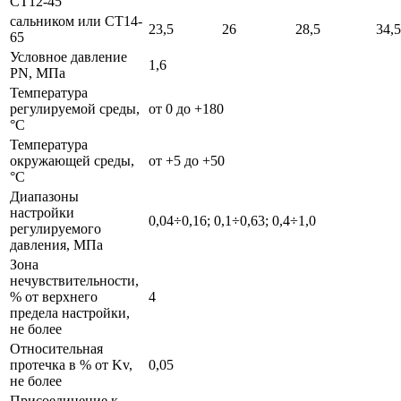
СТ12-45
сальником или СТ14-
23,5
26
28,5
34,5
65
Условное давление
1,6
PN, МПа
Температура
регулируемой среды,
от 0 до +180
°С
Температура
окружающей среды,
от +5 до +50
°С
Диапазоны
настройки
0,04÷0,16; 0,1÷0,63; 0,4÷1,0
регулируемого
давления, МПа
Зона
нечувствительности,
% от верхнего
4
предела настройки,
не более
Относительная
протечка в % от Kv,
0,05
не более
Присоединение к