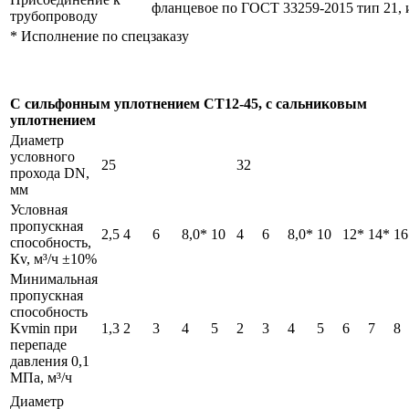
фланцевое по ГОСТ 33259-2015 тип 21,
трубопроводу
* Исполнение по спецзаказу
С сильфонным уплотнением СТ12-45, с сальниковым
уплотнением
Диаметр
условного
25
32
прохода DN,
мм
Условная
пропускная
2,5
4
6
8,0*
10
4
6
8,0*
10
12*
14*
16
способность,
Кv, м³/ч ±10%
Минимальная
пропускная
способность
Kvmin при
1,3
2
3
4
5
2
3
4
5
6
7
8
перепаде
давления 0,1
МПа, м³/ч
Диаметр