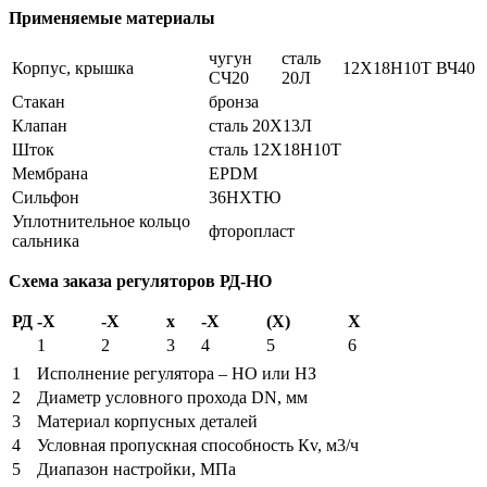
Применяемые материалы
чугун
сталь
Корпус, крышка
12Х18Н10Т
ВЧ40
СЧ20
20Л
Стакан
бронза
Клапан
сталь 20Х13Л
Шток
сталь 12X18H10T
Мембрана
EPDM
Сильфон
36НХТЮ
Уплотнительное кольцо
фторопласт
сальника
Схема заказа регуляторов
РД-НО
РД
-Х
-Х
х
-Х
(Х)
Х
1
2
3
4
5
6
1
Исполнение регулятора – НО или НЗ
2
Диаметр условного прохода DN, мм
3
Материал корпусных деталей
4
Условная пропускная способность Кv, м3/ч
5
Диапазон настройки, МПа