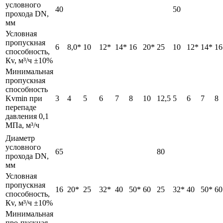
условного
40
50
прохода DN,
мм
Условная
пропускная
6
8,0*
10
12*
14*
16
20*
25
10
12*
14*
16
способность,
Кv, м³/ч ±10%
Минимальная
пропускная
способность
Kvmin при
3
4
5
6
7
8
10
12,5
5
6
7
8
перепаде
давления 0,1
МПа, м³/ч
Диаметр
условного
65
80
прохода DN,
мм
Условная
пропускная
16
20*
25
32*
40
50*
60
25
32*
40
50*
60
способность,
Кv, м³/ч ±10%
Минимальная
про-пускная