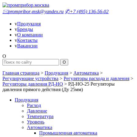
🖂
prompribor-msk@yandex.ru
✆
+7 (495) 136-56-02
v
Продукция
v
Бренды
v
О компании
v
Контакты
v
Вакансии
O
Главная страница
>
Продукция
>
Автоматика
>
Регулирующие устройства
>
Регуляторы расхода и давления
>
Регуляторы давления РД-НО
>
РД-НО-25 Регуляторы
давления прямого действия (Ду 25мм)
Продукция
Расход
Давление
Температура
Уровень
Автоматика
Промышленная автоматика