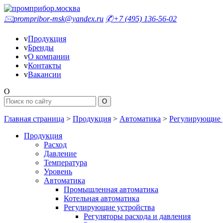
🖂
prompribor-msk@yandex.ru
✆
+7 (495) 136-56-02
v
Продукция
v
Бренды
v
О компании
v
Контакты
v
Вакансии
O
Главная страница
>
Продукция
>
Автоматика
>
Регулирующие 
Продукция
Расход
Давление
Температура
Уровень
Автоматика
Промышленная автоматика
Котельная автоматика
Регулирующие устройства
Регуляторы расхода и давления