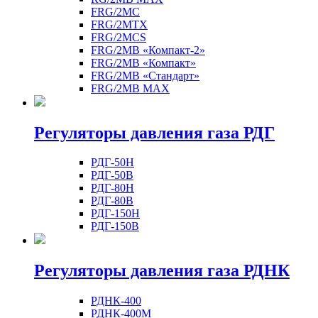
FRG/2MC
FRG/2MTX
FRG/2MCS
FRG/2MB «Компакт-2»
FRG/2MB «Компакт»
FRG/2MB «Стандарт»
FRG/2MB MAX
Регуляторы давления газа РДГ
РДГ-50Н
РДГ-50В
РДГ-80Н
РДГ-80В
РДГ-150Н
РДГ-150В
Регуляторы давления газа РДНК
РДНК-400
РДНК-400М