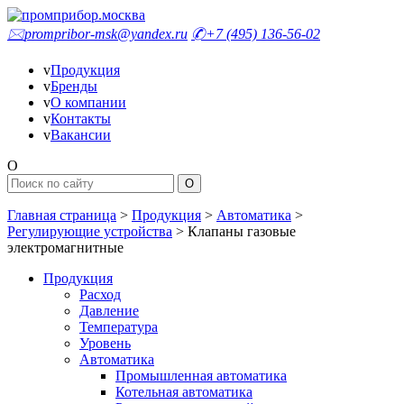
🖂
prompribor-msk@yandex.ru
✆
+7 (495) 136-56-02
v
Продукция
v
Бренды
v
О компании
v
Контакты
v
Вакансии
O
Главная страница
>
Продукция
>
Автоматика
>
Регулирующие устройства
>
Клапаны газовые
электромагнитные
Продукция
Расход
Давление
Температура
Уровень
Автоматика
Промышленная автоматика
Котельная автоматика