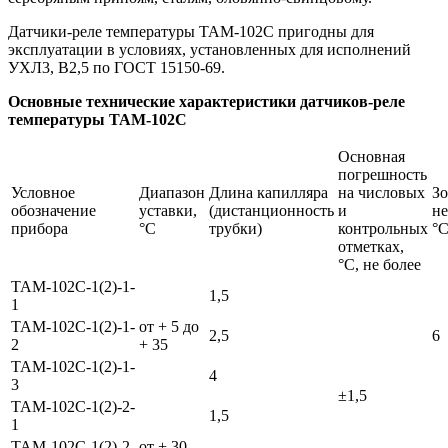
Датчики-реле температуры ТАМ-102С пригодны для
эксплуатации в условиях, установленных для исполнений
УХЛ3, В2,5 по ГОСТ 15150-69.
Основные технические характеристики датчиков-реле
температуры ТАМ-102С
Основная
погрешность
Условное
Диапазон
Длина капилляра
на числовых
Зо
обозначение
уставки,
(дистанционность
и
не
прибора
°С
трубки)
контрольных
°С
отметках,
°С, не более
ТАМ-102С-1(2)-1-
1,5
1
ТАМ-102С-1(2)-1-
от + 5 до
2,5
6
2
+ 35
ТАМ-102С-1(2)-1-
4
3
±1,5
ТАМ-102С-1(2)-2-
1,5
1
ТАМ-102С-1(2)-2-
от + 30