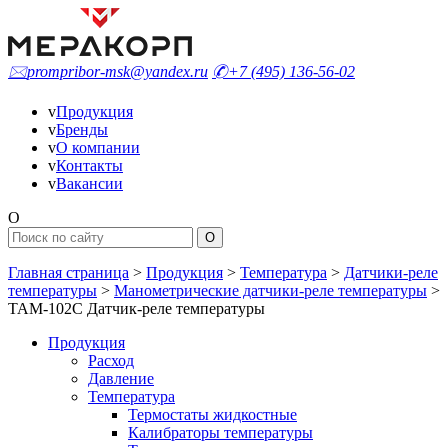
🖂
prompribor-msk@yandex.ru
✆
+7 (495) 136-56-02
v
Продукция
v
Бренды
v
О компании
v
Контакты
v
Вакансии
O
Главная страница
>
Продукция
>
Температура
>
Датчики-реле
температуры
>
Манометрические датчики-реле температуры
>
ТАМ-102С Датчик-реле температуры
Продукция
Расход
Давление
Температура
Термостаты жидкостные
Калибраторы температуры