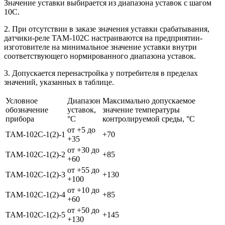
Значение уставки выбирается из диапазона уставок с шагом
10С.
2. При отсутствии в заказе значения уставки срабатывания,
датчики-реле ТАМ-102С настраиваются на предприятии-
изготовителе на минимальное значение уставки внутри
соответствующего нормированного диапазона уставок.
3. Допускается перенастройка у потребителя в пределах
значений, указанных в таблице.
Условное
Диапазон
Максимально допускаемое
обозначение
уставок,
значение температуры
прибора
°С
контролируемой среды, °С
от +5 до
ТАМ-102С-1(2)-1
+70
+35
от +30 до
ТАМ-102С-1(2)-2
+85
+60
от +55 до
ТАМ-102С-1(2)-3
+130
+100
от +10 до
ТАМ-102С-1(2)-4
+85
+60
от +50 до
ТАМ-102С-1(2)-5
+145
+130