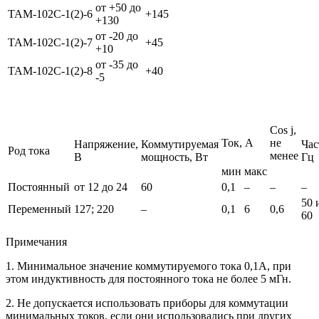
от +50 до
ТАМ-102С-1(2)-6
+145
+130
от -20 до
ТАМ-102С-1(2)-7
+45
+10
от -35 до
ТАМ-102С-1(2)-8
+40
-5
Сos j,
Ток, А
не
Напряжение,
Коммутируемая
Час
Род тока
менее
В
мощность, Вт
Гц
мин
макс
Постоянный
от 12 до 24
60
0,1
–
–
–
50 
Переменный
127; 220
–
0,1
6
0,6
60
Примечания
1. Минимальное значение коммутируемого тока 0,1А, при
этом индуктивность для постоянного тока не более 5 мГн.
2. Не допускается использовать приборы для коммутации
минимальных токов, если они использовались при других