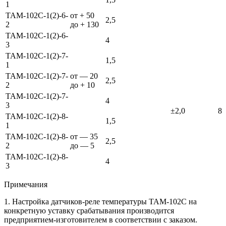
1
ТАМ-102С-1(2)-6-
от + 50
2,5
2
до + 130
ТАМ-102С-1(2)-6-
4
3
ТАМ-102С-1(2)-7-
1,5
1
ТАМ-102С-1(2)-7-
от — 20
2,5
2
до + 10
ТАМ-102С-1(2)-7-
4
3
±2,0
8
ТАМ-102С-1(2)-8-
1,5
1
ТАМ-102С-1(2)-8-
от — 35
2,5
2
до — 5
ТАМ-102С-1(2)-8-
4
3
Примечания
1. Настройка датчиков-реле температуры ТАМ-102С на
конкретную уставку срабатывания производится
предприятием-изготовителем в соответствии с заказом.