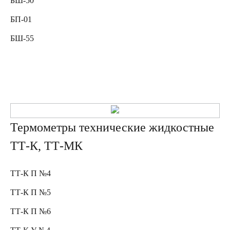
БШ-50
БП-01
БШ-55
Термометры технические жидкостные
ТТ-К, ТТ-МК
ТТ-К П №4
ТТ-К П №5
ТТ-К П №6