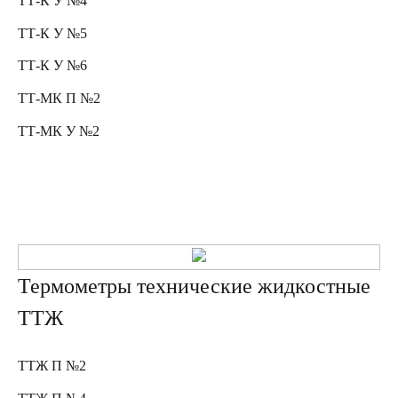
ТТ-К У №4
ТТ-К У №5
ТТ-К У №6
ТТ-МК П №2
ТТ-МК У №2
Термометры технические жидкостные
ТТЖ
ТТЖ П №2