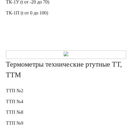
ТК-1У (t от -20 до 70)
ТК-1П (t от 0 до 100)
Термометры технические ртутные ТТ,
ТТМ
ТТП №2
ТТП №4
ТТП №8
ТТП №9