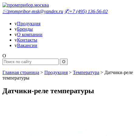
🖂
prompribor-msk@yandex.ru
✆
+7 (495) 136-56-02
v
Продукция
v
Бренды
v
О компании
v
Контакты
v
Вакансии
O
Главная страница
>
Продукция
>
Температура
>
Датчики-реле
температуры
Датчики-реле температуры