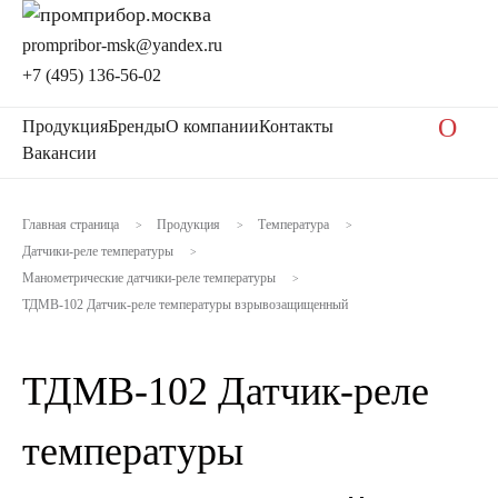
prompribor-msk@yandex.ru
+7 (495) 136-56-02
O
Продукция
Бренды
О компании
Контакты
Вакансии
Главная страница
Продукция
Температура
>
>
>
Датчики-реле температуры
>
Манометрические датчики-реле температуры
>
ТДМВ-102 Датчик-реле температуры взрывозащищенный
ТДМВ-102 Датчик-реле
температуры