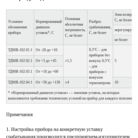
Зона возврата,
Основная
С, не более
Условное
Нормированный
Разброс
абсолютная
обозначение
диапазон
срабатывания,
погрешность,
нерегулируема
прибора
уставок*, С
С, не более
С, не более
не более
0,3°С – для
ТДМВ-102.01.1
От -20 до +10
приборов без
ТДМВ-102.02.1
От +5 до +45
±1,5
кожуха; 0,5°С
5
– для
ТДМВ-102.03.1
От +10 до +60
приборов с
кожухом
ТДМВ-102.04.1
От +50 до +130
±4
10
термопатрона
* «Нормированный диапазон уставок» — значения уставок, на которых
выполняются требования технических условий на прибор для каждого исполнения.
Примечания
1. Настройка прибора на конкретную уставку
срабатывания производится предприятием-изготовителем