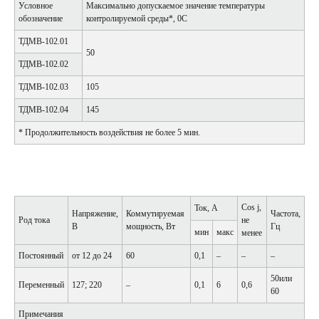
Условное
Максимально допускаемое значение температуры
обозначение
контролируемой среды*, 0С
ТДМВ-102.01
50
ТДМВ-102.02
ТДМВ-102.03
105
ТДМВ-102.04
145
* Продолжительность воздействия не более 5 мин.
Сos j,
Ток, А
Напряжение,
Коммутируемая
Частота,
Род тока
не
В
мощность, Вт
Гц
мин
макс
менее
Постоянный
от 12 до 24
60
0,1
–
–
–
50или
Переменный
127; 220
–
0,1
6
0,6
60
Примечания