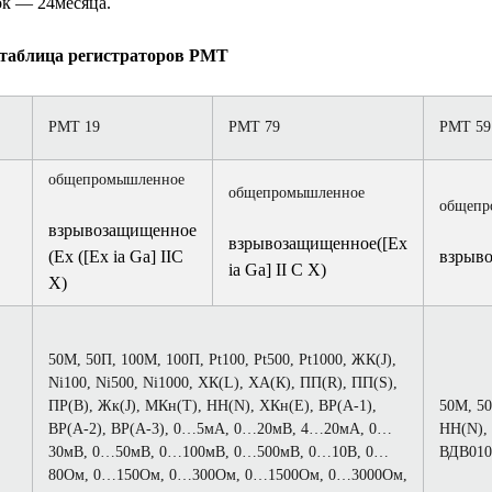
к — 24месяца.
таблица регистраторов РМТ
РМТ 19
РМТ 79
РМТ 59
общепромышленное
общепромышленное
общепр
взрывозащищенное
взрывозащищенное([Ex
(Ex ([Ex ia Ga] IIC
взрыво
ia Ga] II C X)
X)
50М, 50П, 100М, 100П, Pt100, Pt500, Pt1000, ЖК(J),
Ni100, Ni500, Ni1000, ХК(L), ХА(К), ПП(R), ПП(S),
ПР(В), Жк(J), МКн(Т), НН(N), ХКн(Е), ВР(А-1),
50М, 50
ВР(А-2), ВР(А-3), 0…5мА, 0…20мВ, 4…20мА, 0…
НН(N),
30мВ, 0…50мВ, 0…100мВ, 0…500мВ, 0…10В, 0…
ВДВ010
80Ом, 0…150Ом, 0…300Ом, 0…1500Ом, 0…3000Ом,