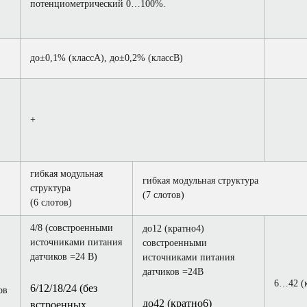
потенциометрический 0…100%.
до±0,1% (классА), до±0,2% (классВ)
+
гибкая модульная
гибкая модульная структура
структура
(7 слотов)
(6 слотов)
4/8 (совстроенными
до12 (кратно4)
источниками питания
совстроенными
датчиков =24 В)
источниками питания
датчиков =24В
6…42 (к
6/12/18/24 (без
ов
до42 (кратно6)
встроенных