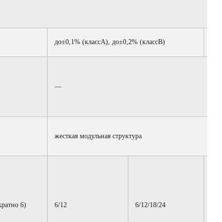
до±0,1% (классА), до±0,2% (классВ)
до±
—
жесткая модульная структура
ратно 6)
6/12
6/12/18/24
6