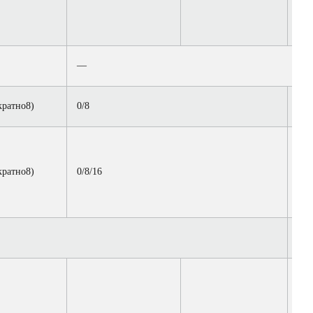
—
кратно8)
0/8
8
кратно8)
0/8/16
16
4