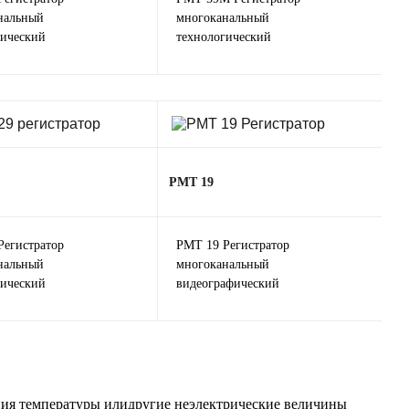
нальный
многоканальный
гический
технологический
РМТ 19
Регистратор
РМТ 19 Регистратор
нальный
многоканальный
гический
видеографический
ния температуры илидругие неэлектрические величины