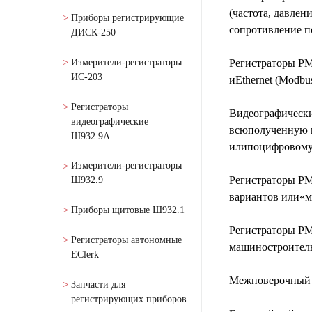
(частота, давлен
Приборы регистрирующие
сопротивление п
ДИСК-250
Измерители-регистраторы
Регистраторы РМ
ИС-203
иEthernet (Modbu
Регистраторы
Видеографически
видеографические
всюполученную 
Ш932.9А
илипоцифровому 
Измерители-регистраторы
Регистраторы РМ
Ш932.9
вариантов или«м
Приборы щитовые Ш932.1
Регистраторы РМ
Регистраторы автономные
машиностроитель
EClerk
Межповерочный и
Запчасти для
регистрирующих приборов