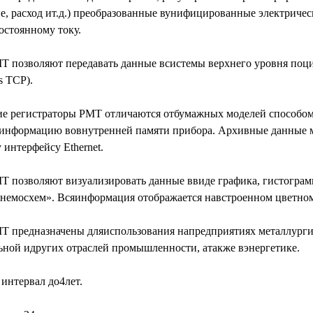
ие, расход ит.д.) преобразованные вунифицированные электриче
остоянному току.
Т позволяют передавать данные всистемы верхнего уровня поц
s TCP).
е регистраторы РМТ отличаются отбумажных моделей способом
информацию вовнутренней памяти прибора. Архивные данные 
интерфейсу Ethernet.
Т позволяют визуализировать данные ввиде графика, гистограм
немосхем». Всяинформация отображается навстроенном цветно
Т предназначены дляиспользования напредприятиях металлургич
ной идругих отраслей промышленности, атакже вэнергетике.
нтервал до4лет.