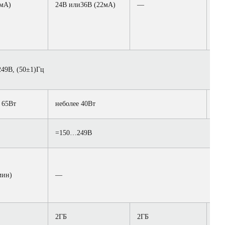
2мА)
24В или36В (22мА)
—
24В
49В, (50±1)Гц
 65Вт
неболее 40Вт
неб
=150…249В
мин)
—
2ГБ
2ГБ
2Г