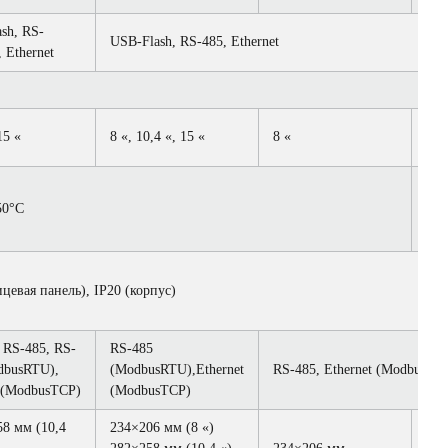
sh, RS-
USB-Flash, RS-485, Ethernet
 Ethernet
15 «
8 «, 10,4 «, 15 «
8 «
7 «
0°С
–2
ицевая панель), IP20 (корпус)
 RS-485, RS-
RS-485
dbusRTU),
(ModbusRTU),Ethernet
RS-485, Ethernet (ModbusTC
t(ModbusTCP)
(ModbusTCP)
58 мм (10,4
234×206 мм (8 «)