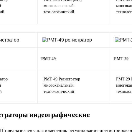
й
многоканальный
многока
кий
технологический
техноло
РМТ 49
РМТ 29
атор
РМТ 49 Регистратор
РМТ 29 
й
многоканальный
многока
й
технологический
техноло
траторы видеографические
Т предназначены для измерения, регулирования ирегистрирова