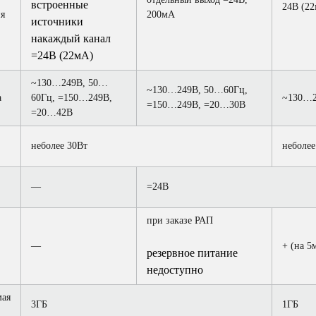
встроенные
24В (2
я
200мА
источники
накаждый канал
=24В (22мА)
~130…249В, 50…
~130…249В, 50…60Гц,
а
60Гц, =150…249В,
~130…2
=150…249В, =20…30В
=20…42В
неболее 30Вт
неболее
—
=24В
при заказе РАП
—
+ (на 5
резервное питание
недоступно
мая
3ГБ
1ГБ