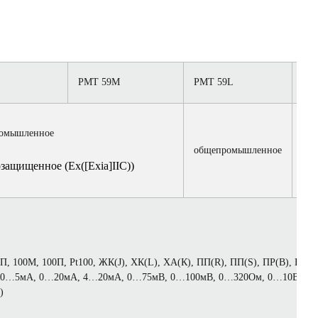
РМТ 59М
РМТ 59L
РМ
об
омышленное
общепромышленное
вз
защищенное (Ex([Exia]IIC))
(Ex
П, 100М, 100П, Pt100, ЖК(J), ХК(L), ХА(К), ПП(R), ПП(S), ПР(В), ВР(А
 0…5мА, 0…20мА, 4…20мА, 0…75мВ, 0…100мВ, 0…320Ом, 0…10В (свн
)