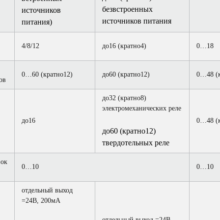
безвстроенных
источников
источников питания
питания)
4/8/12
до16 (кратно4)
0…18
0…60 (кратно12)
до60 (кратно12)
0…48 (
ов
до32 (кратно8)
электромеханических реле
до16
0…48 (
до60 (кратно12)
твердотельных реле
вок
0…10
0…10
отдельный выход
=24В, 200мА
отдельный выход =24В,