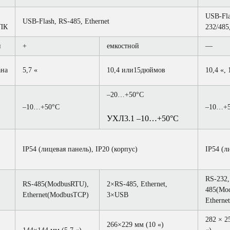
USB-Fla
USB-Flash, RS-485, Ethernet
ПК
232/485,
н
+
емкостной
—
ана
5,7 «
10,4 или15дюймов
10,4 «, 
–20…+50°С
–10…+50°С
–10…+5
УХЛ3.1 –10…+50°С
IP54 (лицевая панель), IP20 (корпус)
IP54 (л
RS-232,
RS-485(ModbusRTU),
2×RS-485, Ethernet,
485(Mo
Ethernet(ModbusTCP)
3×USB
Etherne
282 × 2
266×229 мм (10 «)