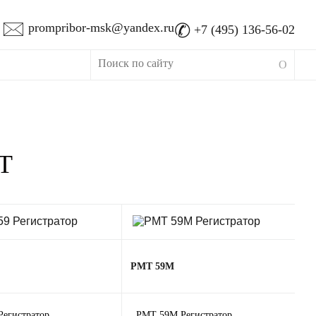
🖂
✆
prompribor-msk@yandex.ru
+7 (495) 136-56-02
Т
РМТ 59М
Регистратор
РМТ 59М Регистратор