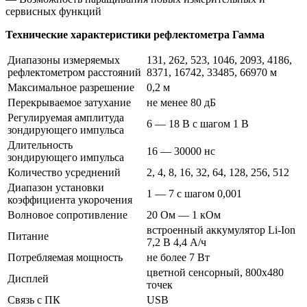
сервисных функций
Технические характеристики рефлектометра Гамма
Диапазоны измеряемых
131, 262, 523, 1046, 2093, 4186,
рефлектометром расстояний
8371, 16742, 33485, 66970 м
Максимальное разрешение
0,2 м
Перекрываемое затухание
не менее 80 дБ
Регулируемая амплитуда
6 — 18 В с шагом 1 В
зондирующего импульса
Длительность
16 — 30000 нс
зондирующего импульса
Количество усреднений
2, 4, 8, 16, 32, 64, 128, 256, 512
Диапазон установки
1 — 7 с шагом 0,001
коэффициента укорочения
Волновое сопротивление
20 Ом — 1 кОм
встроенный аккумулятор Li-Ion
Питание
7,2 В 4,4 А/ч
Потребляемая мощность
не более 7 Вт
цветной сенсорный, 800х480
Дисплей
точек
Связь с ПК
USB