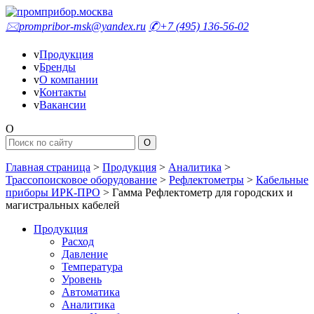
🖂
prompribor-msk@yandex.ru
✆
+7 (495) 136-56-02
v
Продукция
v
Бренды
v
О компании
v
Контакты
v
Вакансии
O
Главная страница
>
Продукция
>
Аналитика
>
Трассопоисковое оборудование
>
Рефлектометры
>
Кабельные
приборы ИРК-ПРО
>
Гамма Рефлектометр для городских и
магистральных кабелей
Продукция
Расход
Давление
Температура
Уровень
Автоматика
Аналитика