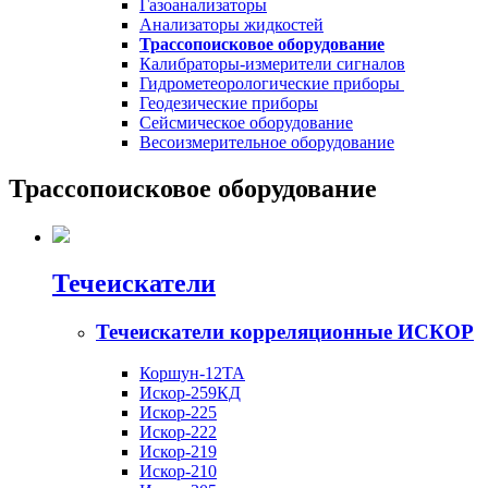
Газоанализаторы
Анализаторы жидкостей
Трассопоисковое оборудование
Калибраторы-измерители сигналов
Гидрометеорологические приборы
Геодезические приборы
Сейсмическое оборудование
Весоизмерительное оборудование
Трассопоисковое оборудование
Течеискатели
Течеискатели корреляционные ИСКОР
Коршун-12ТА
Искор-259КД
Искор-225
Искор-222
Искор-219
Искор-210