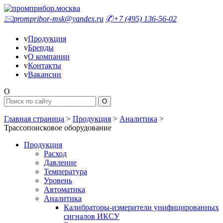
🖂
prompribor-msk@yandex.ru
✆
+7 (495) 136-56-02
v
Продукция
v
Бренды
v
О компании
v
Контакты
v
Вакансии
O
Главная страница
>
Продукция
>
Аналитика
>
Трассопоисковое оборудование
Продукция
Расход
Давление
Температура
Уровень
Автоматика
Аналитика
Калибраторы-измерители унифицированных
сигналов ИКСУ