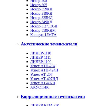
Искор-205
Искор-305
Искор-359КД
Искор-319КД
Искор-325НД
Искор-549КД
Искор-3.27.105Д
Искор-559КДМ
Коршун-12МТА
Акустические течеискатели
ЛИДЕР-1110
ЛИДЕР-1111
ЛИДЕР-1100
Успех АТП-204
Успех АТП-424Н
Успех АТ-207
Успех АТ-407НД
Успех АТ-407Н
АКУСТИК
Корреляционные течеискатели
ЛИДЕР-КТМ-250