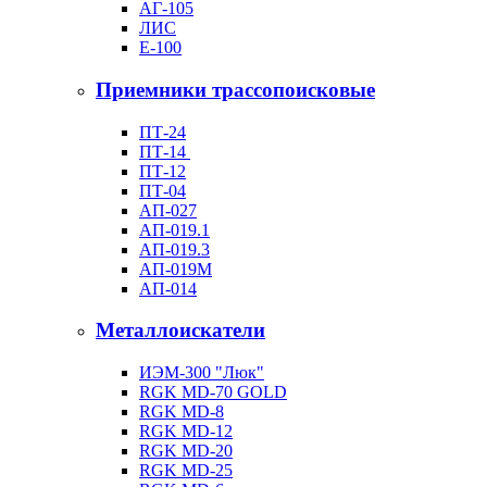
АГ-105
ЛИС
Е-100
Приемники трассопоисковые
ПТ-24
ПТ-14
ПТ-12
ПТ-04
АП-027
АП-019.1
АП-019.3
АП-019М
АП-014
Металлоискатели
ИЭМ-300 "Люк"
RGK MD-70 GOLD
RGK MD-8
RGK MD-12
RGK MD-20
RGK MD-25