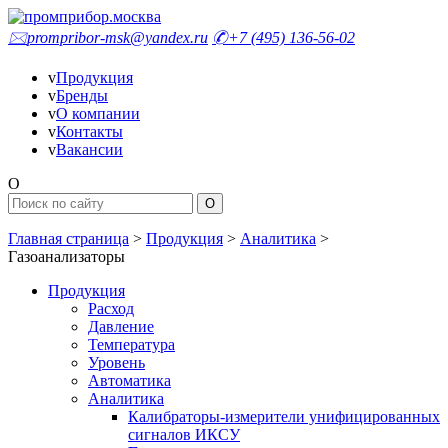
🖂
prompribor-msk@yandex.ru
✆
+7 (495) 136-56-02
v
Продукция
v
Бренды
v
О компании
v
Контакты
v
Вакансии
O
Главная страница
>
Продукция
>
Аналитика
>
Газоанализаторы
Продукция
Расход
Давление
Температура
Уровень
Автоматика
Аналитика
Калибраторы-измерители унифицированных
сигналов ИКСУ