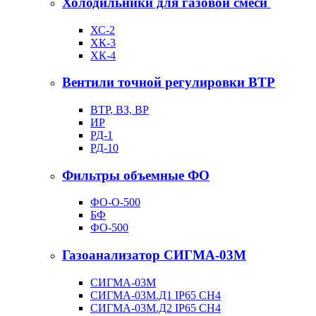
Холодильники для газовой смеси
ХС-2
ХК-3
ХК-4
Вентили точной регулировки ВТР
ВТР, ВЗ, ВР
ИР
РД-1
РД-10
Фильтры объемные ФО
ФО-О-500
БФ
ФО-500
Газоанализатор СИГМА-03М
СИГМА-03М
СИГМА-03М.Д1 IP65 CH4
СИГМА-03М.Д2 IP65 CH4