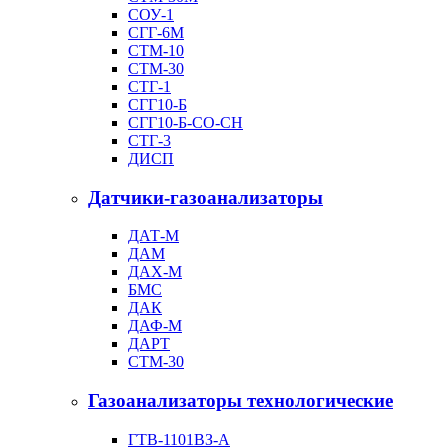
СОУ-1
СГГ-6М
СТМ-10
СТМ-30
СТГ-1
СГГ10-Б
СГГ10-Б-СО-СН
СТГ-3
ДИСП
Датчики-газоанализаторы
ДАТ-М
ДАМ
ДАХ-М
БМС
ДАК
ДАФ-М
ДАРТ
СТМ-30
Газоанализаторы технологические
ГТВ-1101ВЗ-А