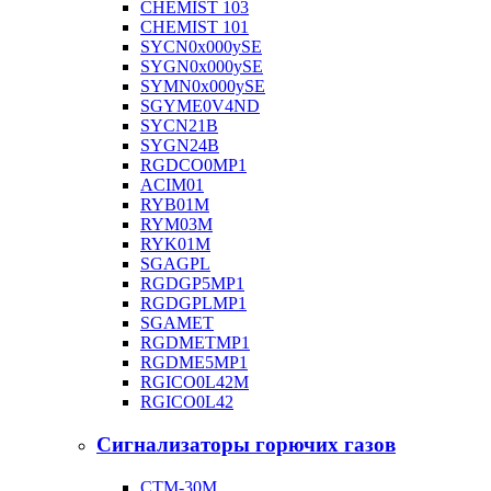
CHEMIST 103
CHEMIST 101
SYCN0х000ySE
SYGN0х000ySE
SYMN0х000ySE
SGYME0V4ND
SYCN21B
SYGN24B
RGDCO0MP1
ACIM01
RYB01M
RYM03M
RYK01M
SGAGPL
RGDGP5MP1
RGDGPLMP1
SGAMET
RGDMETMP1
RGDME5MP1
RGICO0L42M
RGICO0L42
Сигнализаторы горючих газов
СТМ-30М