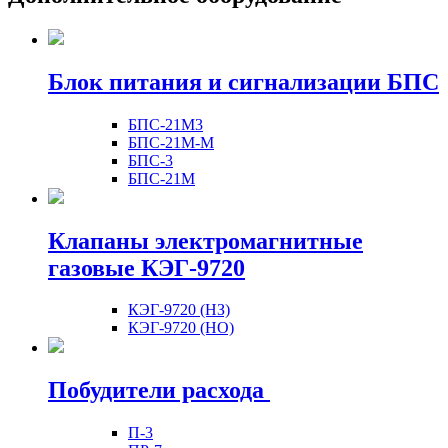
Блок питания и сигнализации БПС
БПС-21М3
БПС-21М-М
БПС-3
БПС-21М
Клапаны электромагнитные
газовые КЭГ-9720
КЭГ-9720 (НЗ)
КЭГ-9720 (НО)
Побудители расхода
П-3