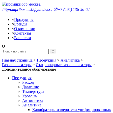
🖂
prompribor-msk@yandex.ru
✆
+7 (495) 136-56-02
v
Продукция
v
Бренды
v
О компании
v
Контакты
v
Вакансии
O
Главная страница
>
Продукция
>
Аналитика
>
Газоанализаторы
>
Стационарные газоанализаторы
>
Дополнительное оборудование
Продукция
Расход
Давление
Температура
Уровень
Автоматика
Аналитика
Калибраторы-измерители унифицированных