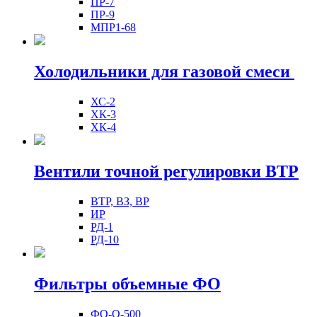
ПР-7
ПР-9
МПР1-68
Холодильники для газовой смеси
ХС-2
ХК-3
ХК-4
Вентили точной регулировки ВТР
ВТР, ВЗ, ВР
ИР
РД-1
РД-10
Фильтры объемные ФО
ФО-О-500