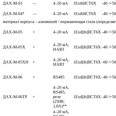
ДАХ-М-03
—
4–20 мА
1ExibIICT6X
-40 /+50
ДАХ-М-04*
—
4–20 мА
1ExibIICT6X
-40 /+50
материал корпуса – алюминий / нержавеющая сталь (определяет
ДАХ-М-05
+
4–20 мА
1Exd[ib]IICT6X
-40 /+50
4–20 мА,
ДАХ-М-05Х
+
1Exd[ib]IICT6X
-40 /+50
HART
4–20 мА,
ДАХ-М-05ХН
+
1Exd[ib]IICT6X
-60 /+50
HART
ДАХ-М-06
+
RS485
1Exd[ib]IICT6X
-40 /+50
4–20 мА,
RS485,
ДАХ-М-06ТР
+
реле
1Exd[ib]IICT6X
-40 /+50
(250В;
1,0А)**
4–20 мА,