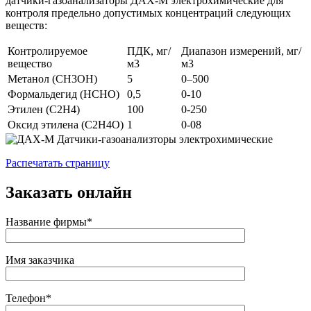
датчики-газоанализаторы ДАХ-М электрохимические для
контроля предельно допустимых концентраций следующих
веществ:
Контролируемое
ПДК, мг/
Диапазон измерений, мг/
вещество
м3
м3
Метанол (СН3ОН)
5
0–500
Формальдегид (НСНО)
0,5
0-10
Этилен (С2Н4)
100
0-250
Оксид этилена (C2H4O)
1
0-08
Распечатать страницу
Заказать онлайн
Название фирмы*
Имя заказчика
Телефон*