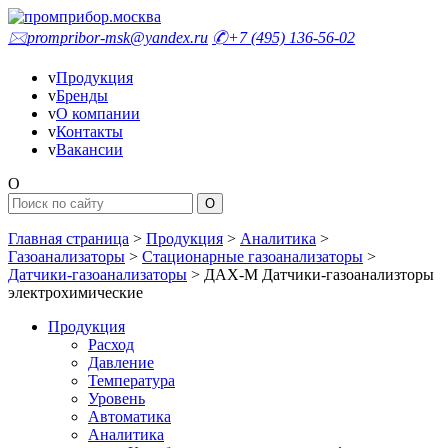
🖂
prompribor-msk@yandex.ru
✆
+7 (495) 136-56-02
v
Продукция
v
Бренды
v
О компании
v
Контакты
v
Вакансии
O
Главная страница
>
Продукция
>
Аналитика
>
Газоанализаторы
>
Стационарные газоанализаторы
>
Датчики-газоанализаторы
>
ДАХ-М Датчики-газоанализторы
электрохимические
Продукция
Расход
Давление
Температура
Уровень
Автоматика
Аналитика