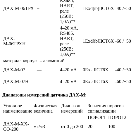
RS485,
HART,
ДАХ-М-06ТРХ
+
1Exd[ib]IICT6X
-40 /+50
реле
(250В;
1,0А)**
4–20 мА,
RS485,
ДАХ-
HART,
+
1Exd[ib]IICT6X
-60 /+50
М-06ТРХН
реле
(250В;
1,0А)**
материал корпуса – алюминий
ДАХ-М-07
—
4–20 мА
0ExiaIICT6X
-40 /+50
ДАХ-М-07Н
—
4–20 мА
0ExiaIICT6X
-60 /+50
Диапазоны измерений датчика ДАХ-М:
Условное
Физическая
Диапазон
Значения порогов
наименование
величина
измерений
сигнализации
ПОРОГ1
ПОРОГ2
ДАХ-М-ХХ-
мг/м3
от 0 до 200
20
100
СО-200