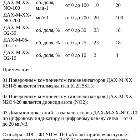
ДАХ-М-ХХ-
об. доля,
от 0 до 100
10
20
NO-100
млн-1
ДАХ-М-ХХ-
мг/м3
от 0 до 200
20
100
NO-200
ДАХ-М-ХХ-
об. доля, %
от 0 до 30
23
18
O2-30
ДАХ-М-06-
об. доля, %
от 0 до 25
23
18
O2-25
ДАХ-М-ХХ-
об. доля, %
от 0 до 10
2
4
O2-10
Примечания
01.Поверочным компонентом газоанализаторов ДАХ-М-ХХ-
RSH-5 является этилмеркаптан (C2H5SH);
02.Поверочным компонентом газоанализаторов ДАХ-М-ХХ-
N2O4-20 является диоксид азота (NO2);
03.Диапазон показаний газоанализаторов ДАХ-М-ХХ-NO2-10
по цифровому индикатору и цифровому каналу связи – от 0
до 20 мг/м3.
С ноября 2018 г. ФГУП «СПО «Аналитприбор» выпускает