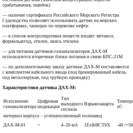
срабатывания, ошибок)
— наличие сертификата Российского Морского Регистра
Судоходства позволяет использовать датчик на морских
платформах, танкерах по перевозке нефти
— в список контролируемых веществ входят: метанол,
формальдегид, этилен, окись этилена
— для питания датчиков-газоанализаторов ДАХ-М
используются вторичные блоки питания и связи БПС-21М
— по дополнительному заказу датчики ДАХ-М поставляются
с комплектом кабельного ввода (под бронированный кабель,
под металлорукав, под трубную проводку)
Характеристики датчика ДАХ-М:
Тип
Исполнение
Цифровая
Темпера
выходного
Взрывозащита
газоанализатора
индикация
оС
сигнала
материал корпуса – угленаполненный полиамид
ДАХ-М-01
+
4–20 мА
1ExibIICT6X
-40 /+50