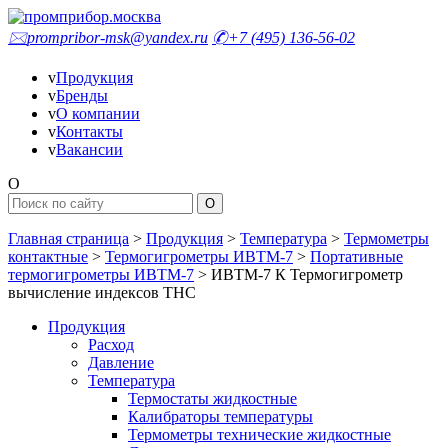
🖂
prompribor-msk@yandex.ru
✆
+7 (495) 136-56-02
v
Продукция
v
Бренды
v
О компании
v
Контакты
v
Вакансии
O
Главная страница
>
Продукция
>
Температура
>
Термометры
контактные
>
Термогигрометры ИВТМ-7
>
Портативные
термогигрометры ИВТМ-7
>
ИВТМ-7 К Термогигрометр
вычисление индексов ТНС
Продукция
Расход
Давление
Температура
Термостаты жидкостные
Калибраторы температуры
Термометры технические жидкостные