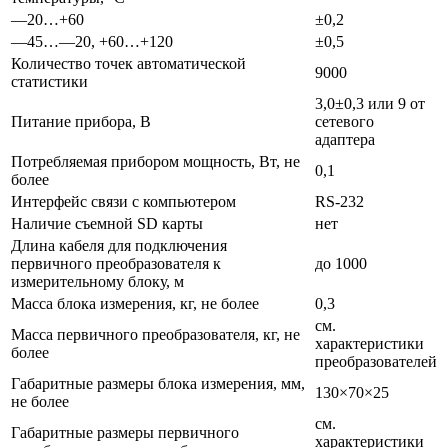
—20…+60
±0,2
—45…—20, +60…+120
±0,5
Количество точек автоматической
9000
статистики
3,0±0,3 или 9 от
Питание прибора, В
сетевого
адаптера
Потребляемая прибором мощность, Вт, не
0,1
более
Интерфейс связи с компьютером
RS-232
Наличие съемной SD карты
нет
Длина кабеля для подключения
первичного преобразователя к
до 1000
измерительному блоку, м
Масса блока измерения, кг, не более
0,3
см.
Масса первичного преобразователя, кг, не
характеристики
более
преобразователей
Габаритные размеры блока измерения, мм,
130×70×25
не более
см.
Габаритные размеры первичного
характеристики