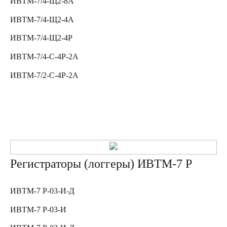
ИВТМ-7/4-Щ2-8А
ИВТМ-7/4-Щ2-4А
ИВТМ-7/4-Щ2-4Р
ИВТМ-7/4-С-4Р-2А
ИВТМ-7/2-С-4Р-2А
Регистраторы (логгеры) ИВТМ-7 Р
ИВТМ-7 Р-03-И-Д
ИВТМ-7 Р-03-И