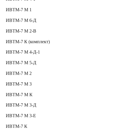
ИВТМ-7 М 1
ИВТМ-7 М 6-Д
ИВТМ-7 М 2-В
ИВТМ-7 К (комплект)
ИВТМ-7 М 4-Д-1
ИВТМ-7 М 5-Д
ИВТМ-7 М 2
ИВТМ-7 М 3
ИВТМ-7 М К
ИВТМ-7 М 3-Д
ИВТМ-7 М 3-E
ИВТМ-7 К