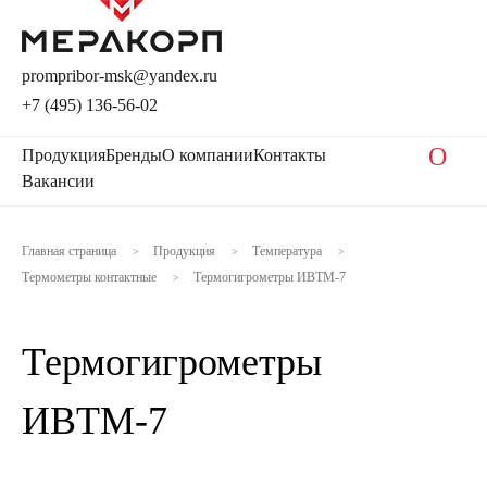
prompribor-msk@yandex.ru
+7 (495) 136-56-02
O
Продукция
Бренды
О компании
Контакты
Вакансии
Главная страница
Продукция
Температура
>
>
>
Термометры контактные
Термогигрометры ИВТМ-7
>
Термогигрометры
ИВТМ-7