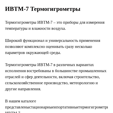
ИВТМ-7 Термогигрометры
Термогигрометры ИВТМ-7 – это приборы для измерения
температуры и влажности воздуха.
Широкий функционал и универсальность применения
позволяют комплексно оценивать сразу несколько
параметров окружающей среды.
Термогигрометры ИВТМ-7 в различных вариантах
исполнения востребованы в большинстве промышленных
отраслей и сфер деятельности, включая строительство,
сельскохозяйственное производство, метеорологию и
другие направления.
В нашем каталоге
представленыстационарныеипортативныетермогигрометры