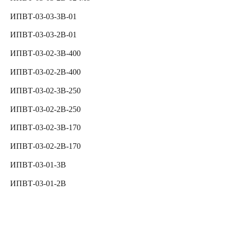
ИПВТ-03-03-3В-01
ИПВТ-03-03-2В-01
ИПВТ-03-02-3В-400
ИПВТ-03-02-2В-400
ИПВТ-03-02-3В-250
ИПВТ-03-02-2В-250
ИПВТ-03-02-3В-170
ИПВТ-03-02-2В-170
ИПВТ-03-01-3В
ИПВТ-03-01-2В