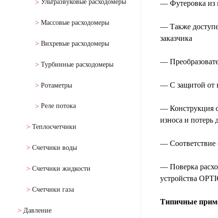
Ультразвуковые расходомеры
— Футеровка из 
Массовые расходомеры
— Также доступе
заказчика
Вихревые расходомеры
— Преобразовате
Турбинные расходомеры
— С защитой от 
Ротаметры
Реле потока
— Конструкция с
износа и потерь 
Теплосчетчики
— Соответствие 
Счетчики воды
— Поверка расхо
Счетчики жидкости
устройства OP
Счетчики газа
Типичные приме
Давление