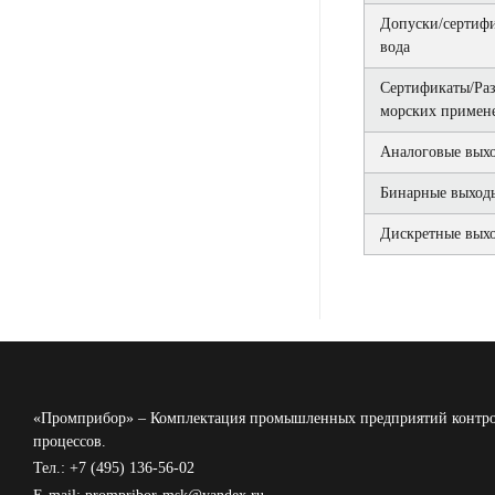
Допуски/сертифи
вода
Сертификаты/Раз
морских примен
Аналоговые вых
Бинарные выход
Дискретные вых
«Промприбор» – Комплектация промышленных предприятий контро
процессов.
Тел.: +7 (495) 136-56-02