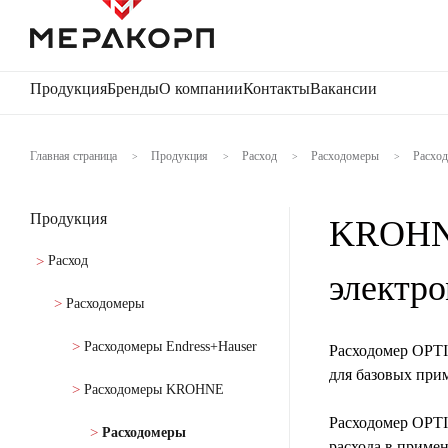
Продукция
Бренды
О компании
Контакты
Вакансии
Главная страница
Продукция
Расход
Расходомеры
Расхо
>
>
>
>
Продукция
KROHNE
Расход
электр
Расходомеры
Расходомеры Endress+Hauser
Расходомер OPTI
для базовых при
Расходомеры KROHNE
Расходомер OPTI
Расходомеры
расхода в приме