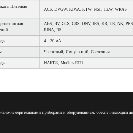
каты Питьевая
ACS, DVGW, KIWA, KTW, NSF, TZW, WRAS
решения для
ABS, BV, CCS, CRS, DNV, IRS, KR, LR, NK, PRS
ений
RINA, RS
оды
4…20 мА
ы
Частотный, Импульсный, Cостояния
оды
HART®, Modbus RTU
льно-измерительными приборами и оборудованием, обеспечивающим ав