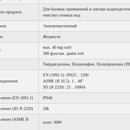
Для базовых применений в секторе водоподгото
ие продукта
очистки сточных вод
ния
Электромагнитный
ды
Жидкости
max. 40 бар изб/
е
580 фунт/кв. дюйм изб
Твёрдая резина, Полиолефин, Полипропилен (П
EN (1092-1): DN25…1200
оединения
ASME (B 16.5): 1…48″
JIS (B 2220): 25…1000A
ление (EN 1092-1)
PN40
ление (JIS B 2220)
20k
вление (ASME B
класс 300#