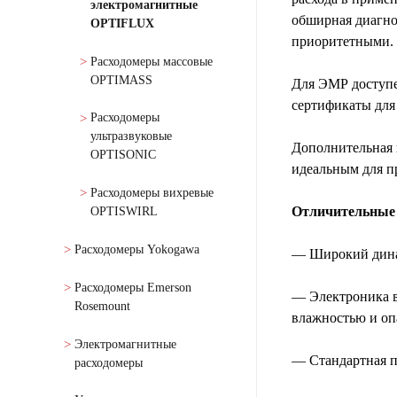
электромагнитные
обширная диагно
OPTIFLUX
приоритетными.
Расходомеры массовые
OPTIMASS
Для ЭМР доступе
сертификаты для
Расходомеры
ультразвуковые
Дополнительная 
OPTISONIC
идеальным для п
Расходомеры вихревые
Отличительные 
OPTISWIRL
Расходомеры Yokogawa
— Широкий динам
Расходомеры Emerson
— Электроника в
Rosemount
влажностью и оп
Электромагнитные
— Стандартная 
расходомеры