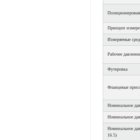
Позиционирован
Принцип измере
Измеряемые сре
Рабочее давлени
Футеровка
Фланцевые прис
Номинальное дав
Номинальное дав
Номинальное да
16.5)