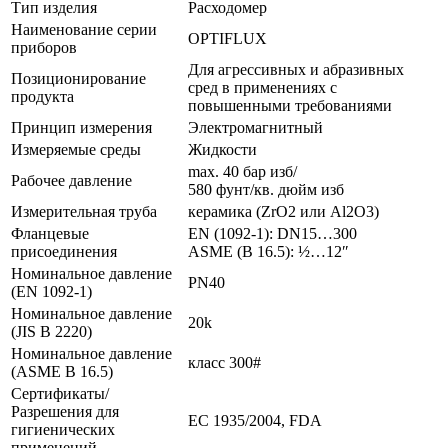
Тип изделия
Расходомер
Наименование серии
OPTIFLUX
приборов
Для агрессивных и абразивных
Позиционирование
сред в применениях с
продукта
повышенными требованиями
Принцип измерения
Электромагнитный
Измеряемые среды
Жидкости
max. 40 бар изб/
Рабочее давление
580 фунт/кв. дюйм изб
Измерительная труба
керамика (ZrO2 или Al2O3)
Фланцевые
EN (1092-1): DN15…300
присоединения
ASME (B 16.5): ½…12″
Номинальное давление
PN40
(EN 1092-1)
Номинальное давление
20k
(JIS B 2220)
Номинальное давление
класс 300#
(ASME B 16.5)
Сертификаты/
Разрешения для
EC 1935/2004, FDA
гигиенических
применений