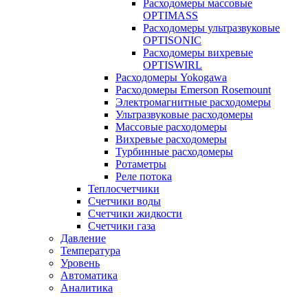
Расходомеры массовые
OPTIMASS
Расходомеры ультразвуковые
OPTISONIC
Расходомеры вихревые
OPTISWIRL
Расходомеры Yokogawa
Расходомеры Emerson Rosemount
Электромагнитные расходомеры
Ультразвуковые расходомеры
Массовые расходомеры
Вихревые расходомеры
Турбинные расходомеры
Ротаметры
Реле потока
Теплосчетчики
Счетчики воды
Счетчики жидкости
Счетчики газа
Давление
Температура
Уровень
Автоматика
Аналитика