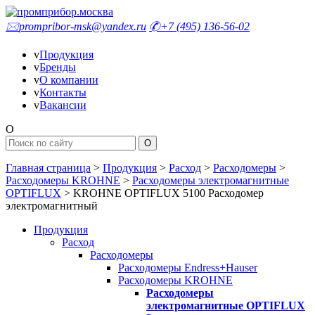
🖂
prompribor-msk@yandex.ru
✆
+7 (495) 136-56-02
v
Продукция
v
Бренды
v
О компании
v
Контакты
v
Вакансии
O
Главная страница
>
Продукция
>
Расход
>
Расходомеры
>
Расходомеры KROHNE
>
Расходомеры электромагнитные
OPTIFLUX
>
KROHNE OPTIFLUX 5100 Расходомер
электромагнитный
Продукция
Расход
Расходомеры
Расходомеры Endress+Hauser
Расходомеры KROHNE
Расходомеры
электромагнитные OPTIFLUX