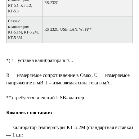
RS-232C
КТ-5.1, КТ-5.2,
КТ-5.3
Связь с
компьютером
RS-232C, USB, LAN, Wi-Fi**
КТ-5.1М, КТ-5.2М,
КТ-5.3М
*) t – уставка калибратора в °С.
R — измеряемое сопротивление в Омах, U — измеряемое
напряжение в мВ, I – измеряемая сила тока в мА .
**) требуется внешний USB-адаптер
Комплект поставки:
— калибратор температуры КТ-5.2М (стандартная вставка)
— 1 шт;