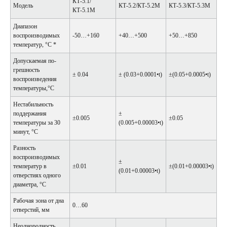
КТ-5.1/
Модель
КТ-5.2/КТ-5.2М
КТ-5.3/КТ-5.3М
КТ-5.1М
Диапазон
воспроизводимых
-50…+160
+40…+500
+50…+850
темпе­ратур, °С *
Допускаемая по­
грешность
± 0.04
± (0.03+0.0001•t)
±(0.05+0.0005•t)
воспроизведения
темпера­туры,°С
Нестабильность
поддержания
±
±0.005
±0.05
температуры за 30
(0.005+0.00003•t)
ми­нут, °С
Разность
воспроизводимых
±
температур в
±0.01
±(0.01+0.00003•t)
(0.01+0.00003•t)
отверстиях од­ного
диаметра, °С
Рабочая зона от дна
0…60
отверстий, мм
Неоднородность