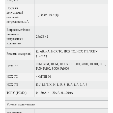
Пределы
допускаемой
±(0.0005+10-4•|I|)
основной
погрешности, мА
Встроенные блоки
питания –
24±2В / 2
напряжение /
количество
Ω, мВ, мА, НСХ ТС, ИСХ ТС, НСХ ТП, ТСПУ
Режимы измерений
(ТСМУ)
10М, 50М, 100М, 10П, 50П, 100П, 500П, 1000П, Pt10,
НСХ ТС
Pt50, Pt100, Pt500, Pt1000
ИСХ ТС
4×МТШ-90
НСХ ТП
E, J, M, T, K, N, L, R, S, B, A-1, A-2, A-3
ТСПУ (ТСМУ)
0…5мА, 4…20мА, 0…20мА
Условия эксплуатации
напряжение