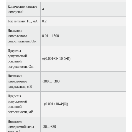
Количество каналов
4
измерений
Ток питания ТС, мА
0.2
Диапазон
измеряемого
0.01…1500
сопротивления, Ом
Пределы
допускаемой
±(0.001+2• 10-5•R)
основной
погрешности, Ом
Диапазон
измеряемого
-300…+300
напряжения, мВ
Пределы
допускаемой
±(0.001+10-4•|U|)
основной
погрешности, мВ
Диапазон
измеряемой силы
-30…+30
тока, мА