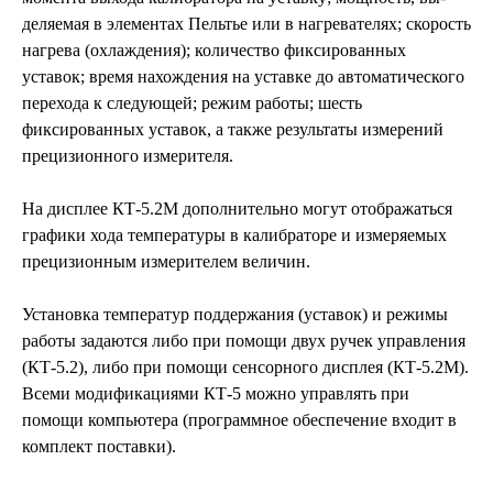
деляемая в элементах Пельтье или в нагревателях; ско­рость
нагрева (охлаждения); количество фикси­рованных
уставок; время нахождения на ус­тавке до автоматического
перехода к сле­дующей; режим работы; шесть
фиксированных уставок, а также результаты измерений
прецизионного измерителя.
На дисплее КТ-5.2М дополнительно могут отображаться
графики хода температуры в калибраторе и измеряемых
прецизионным измерителем величин.
Установка тем­пера­тур поддержания (уставок) и режимы
ра­боты задаются либо при помощи двух ручек управле­ния
(КТ-5.2), либо при помощи сенсорного дисплея (КТ-5.2М).
Всеми модификациями КТ-5 можно управлять при
помощи компьютера (программное обеспечение входит в
комплект поставки).