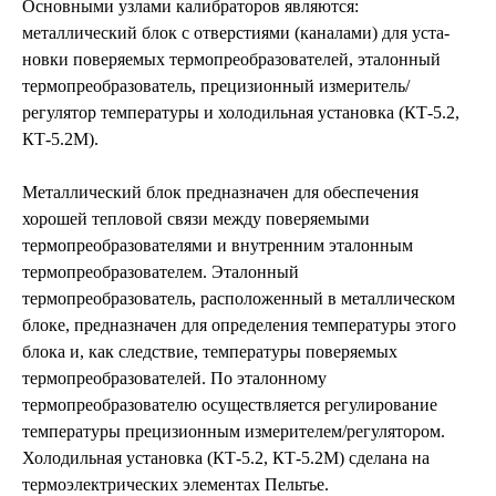
Основными уз­лами калиб­раторов являются:
металлический блок с отверстиями (ка­налами) для уста­
новки по­веряе­мых тер­мопреобразователей, эталонный
термопреобразователь, прецизи­онный измери­тель/
регулятор темпера­туры и холодильная установка (КТ-5.2,
КТ-5.2М).
Металлический блок пред­назна­чен для обеспечения
хорошей тепловой связи между по­веряемыми
термопреобразовате­лями и внутрен­ним эталонным
термопреобразователем. Эталонный
термопреобразователь, расположенный в ме­таллическом
блоке, предназначен для опреде­ле­ния темпера­туры этого
блока и, как следствие, температуры поверяемых
термопреобра­зовате­лей. По эта­лон­ному
термопреобразователю осуществляется регулирование
темпе­ратуры пре­цизи­онным изме­ри­телем/регулятором.
Хо­лодильная установка (КТ-5.2, КТ-5.2М) сде­лана на
термоэлек­трических элементах Пельтье.