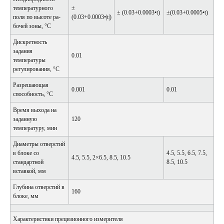
температурного
±
± (0.03+0.0003•t)
±(0.03+0.0005•t)
поля по высоте ра­
(0.03+0.0003•|t|)
бочей зоны, °С
Дис­крет­ность
задания
0.01
температуры
регулирования, °С
Разрешающая
0.001
0.01
способность, °С
Время выхода на
заданную
120
температуру, мин
Диаметры отверстий
в блоке со
4.5, 5.5, 6.5, 7.5,
4.5, 5.5, 2×6.5, 8.5, 10.5
стандартной
8.5, 10.5
вставкой, мм
Глубина отверстий в
160
блоке, мм
Характеристики прецизионного измерителя