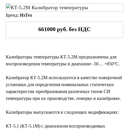
Бренд:
ИзТех
661000 руб. без НДС
Калибраторы температуры КТ-5.2М предна­значены для
воспроизведения темпе­ратуры в диапазоне -50… +850°С.
Калибратор КТ-5.2М используются в каче­стве поверочной
установки для определения номи­нальных ста­тических
характеристик преобра­зования различных типов СИ
температуры при их производстве, поверке и калибровке.
Калибраторы выпускаются в следующих мо­дификациях:
КТ-5.1 (КТ-5.1М) с диапазоном вос­про­изводи­мых