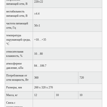
220±22
питающей сети, В
нестабильность
±4.4
питающей сети, В
частота питающей
50±1
сети, Гц
температура
окружающей среды,
+10…+35
°С
относительная
10…80
влажность, %
атмосферное
84…106.7
давление, кПа
Потребляемая от
360
720
сети мощность, Вт
Размеры, мм
260 x 320 x 270
Масса, кг
12
10
10
Связь с
компьютером