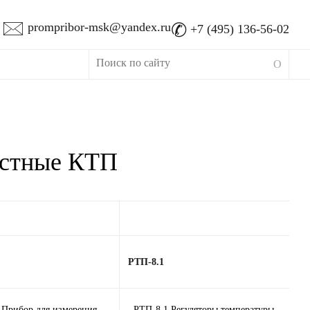
🖂
✆
prompribor-msk@yandex.ru
+7 (495) 136-56-02
остные КТП
РТП-8.1
 Прибор для измерения
РТП-8.1 Регуляторы температуры