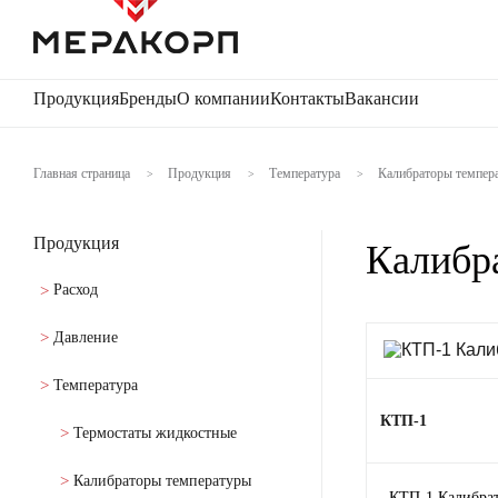
Продукция
Бренды
О компании
Контакты
Вакансии
Главная страница
Продукция
Температура
Калибраторы темпер
>
>
>
Продукция
Калибр
Расход
Давление
Температура
КТП-1
Термостаты жидкостные
Калибраторы температуры
КТП-1 Калибрат