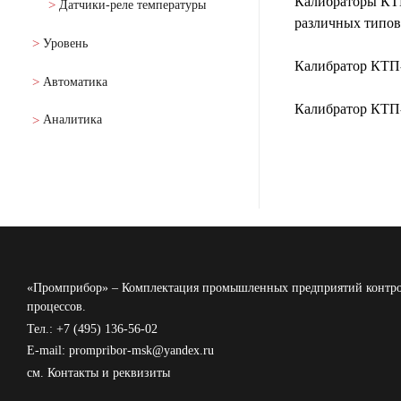
Калибраторы КТП
Датчики-реле температуры
различных типов
Уровень
Калибратор КТП-
Автоматика
Калибратор КТП-
Аналитика
«Промприбор» – Комплектация промышленных предприятий контро
процессов.
Тел.: +7 (495) 136-56-02
E-mail: prompribor-msk@yandex.ru
см.
Контакты и реквизиты