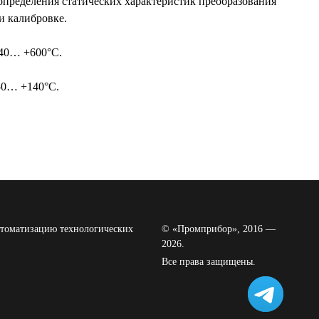
определения статических характеристик преобразования
и калибровке.
+40… +600°С.
50… +140°С.
томатизацию технологических
© «Промприбор», 2016 —
2026.
Все права защищены.