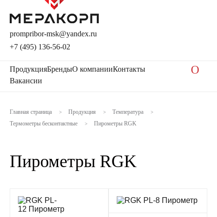
prompribor-msk@yandex.ru
+7 (495) 136-56-02
O
Продукция
Бренды
О компании
Контакты
Вакансии
Главная страница
Продукция
Температура
>
>
>
Термометры бесконтактные
Пирометры RGK
>
Пирометры RGK